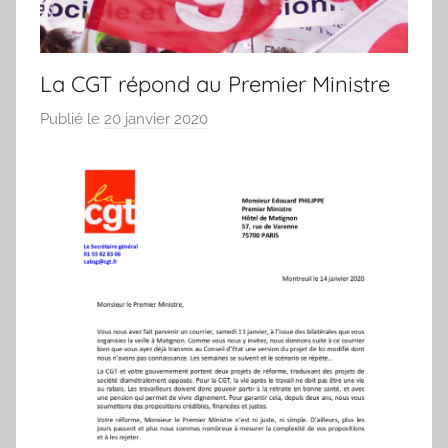
Ardennes
La CGT répond au Premier Ministre
Publié le
20 janvier 2020
p
a
r
L
e
s
y
n
d
i
c
a
t