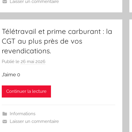
Laisser un commentaire
é
g
a
t
Télétravail et prime carburant : la
i
CGT au plus près de vos
o
revendications.
n
C
Publié le
26 mai 2026
p
G
a
T
J’aime 0
r
L
Continuer la lecture
e
s
y
Informations
n
Laisser un commentaire
d
i