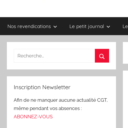
Syndicat
Nos revendications
Le petit journal
Le
CGT
–
UGICT
CPAM
Inscription Newsletter
des
Afin de ne manquer aucune actualité CGT,
Ardennes
même pendant vos absences :
ABONNEZ-VOUS