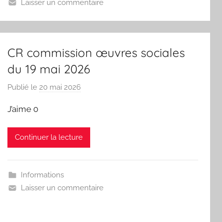
Laisser un commentaire
d
i
c
a
CR commission œuvres sociales
t
du 19 mai 2026
C
G
Publié le
20 mai 2026
p
T
a
J’aime 0
r
L
Continuer la lecture
a
d
é
Informations
l
Laisser un commentaire
é
g
a