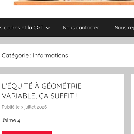
s cadres et la CGT
Nous contacter
Nous re
Catégorie :
Informations
L’ÉQUITÉ À GÉOMÉTRIE
VARIABLE, ÇA SUFFIT !
Publié le
3 juillet 2026
p
a
J’aime 4
r
L