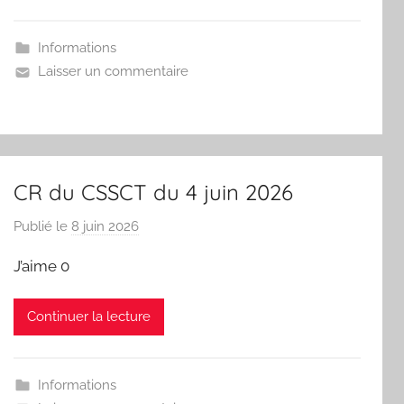
s
y
Informations
n
Laisser un commentaire
d
i
c
a
t
CR du CSSCT du 4 juin 2026
C
G
Publié le
8 juin 2026
p
T
a
J’aime 0
r
L
Continuer la lecture
e
s
y
Informations
n