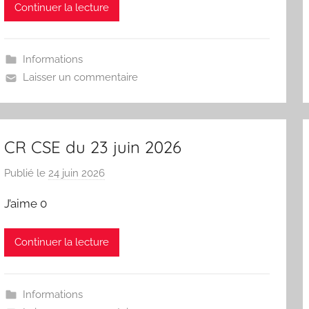
Continuer la lecture
e
s
y
Informations
n
Laisser un commentaire
d
i
c
a
CR CSE du 23 juin 2026
t
C
Publié le
24 juin 2026
p
G
a
J’aime 0
T
r
L
Continuer la lecture
a
d
é
Informations
l