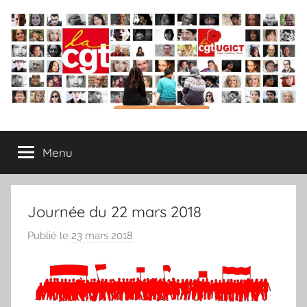
Aller
au
contenu
Syndicat
Menu
CGT
–
Journée du 22 mars 2018
UGICT
Publié le
23 mars 2018
p
a
CPAM
r
L
des