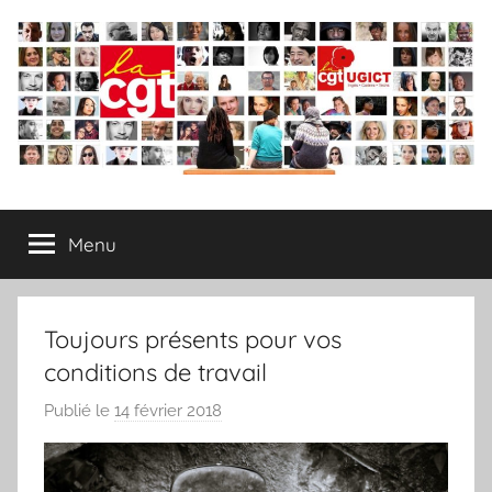
Aller
au
contenu
Syndicat
Menu
CGT
–
Toujours présents pour vos
UGICT
conditions de travail
Publié le
14 février 2018
p
CPAM
a
r
des