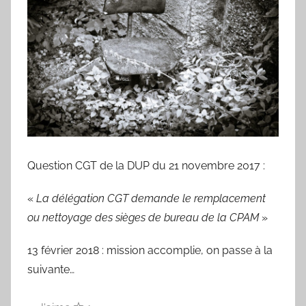
L
Ardennes
a
d
é
l
é
g
a
t
i
Question CGT de la DUP du 21 novembre 2017 :
o
n
«
La délégation CGT demande le remplacement
C
ou nettoyage des sièges de bureau de la CPAM
»
G
13 février 2018 : mission accomplie, on passe à la
T
suivante…