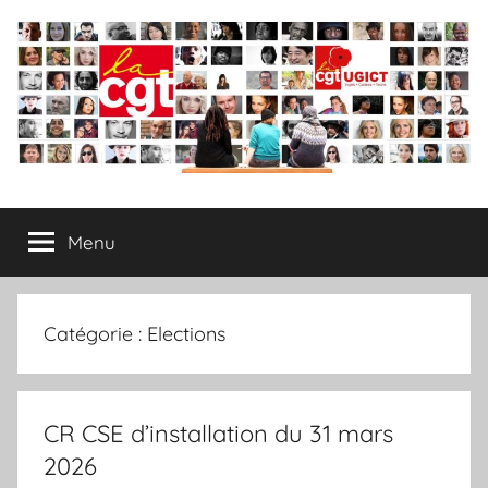
Aller
au
contenu
Syndicat
Menu
CGT
–
Catégorie :
Elections
UGICT
CPAM
CR CSE d’installation du 31 mars
2026
des