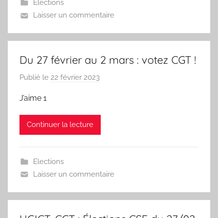
Elections
n
Laisser un commentaire
d
i
c
Du 27 février au 2 mars : votez CGT !
a
t
Publié le
22 février 2023
p
C
a
G
J’aime 1
r
T
L
Continuer la lecture
e
s
y
Elections
n
Laisser un commentaire
d
i
c
a