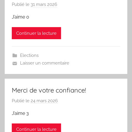
Publié le
31 mars 2026
p
Ardennes
a
J’aime 0
r
L
Continuer la lecture
a
d
é
Elections
l
Laisser un commentaire
é
g
a
Merci de votre confiance!
t
i
Publié le
24 mars 2026
p
o
a
n
J’aime 3
r
C
L
G
Continuer la lecture
e