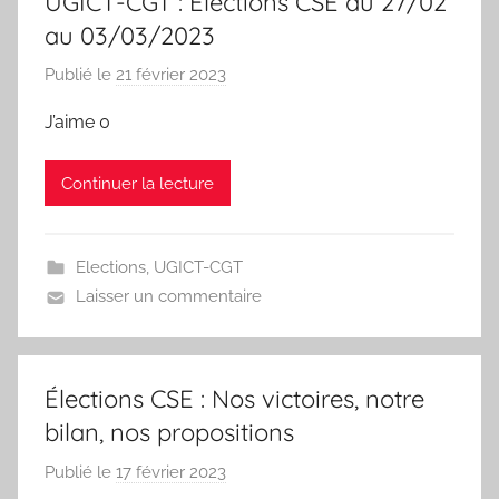
UGICT-CGT : Élections CSE du 27/02
t
au 03/03/2023
C
Publié le
21 février 2023
p
G
a
T
J’aime 0
r
L
Continuer la lecture
e
s
y
Elections
,
UGICT-CGT
n
Laisser un commentaire
d
i
c
Élections CSE : Nos victoires, notre
a
t
bilan, nos propositions
C
Publié le
17 février 2023
p
G