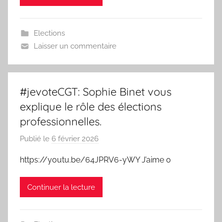
T
s
y
Elections
n
Laisser un commentaire
d
i
c
#jevoteCGT: Sophie Binet vous
a
t
explique le rôle des élections
C
professionnelles.
G
Publié le
6 février 2026
p
T
a
https://youtu.be/64JPRV6-yWY J’aime 0
r
L
Continuer la lecture
e
s
y