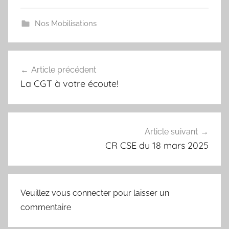
e
s
Ardennes
Nos Mobilisations
y
n
d
Navigation
i
Article précédent
de
c
La CGT à votre écoute!
l’article
a
t
C
Article suivant
G
CR CSE du 18 mars 2025
T
Veuillez vous connecter pour laisser un
commentaire