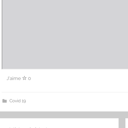
J'aime
0
Covid 19
avigation