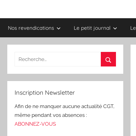
Syndicat
Nos revendications
Le petit journal
Le
CGT
–
UGICT
CPAM
Inscription Newsletter
des
Afin de ne manquer aucune actualité CGT,
Ardennes
même pendant vos absences :
ABONNEZ-VOUS