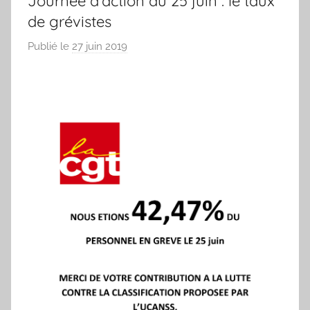
Journée d’action du 25 juin : le taux
de grévistes
Ardennes
Publié le
27 juin 2019
p
a
r
L
a
d
é
l
é
g
a
t
i
o
n