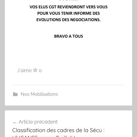
C
G
T
J'aime
0
Nos Mobilisations
Navigation
Article précédent
de
Classification des cadres de la Sécu :