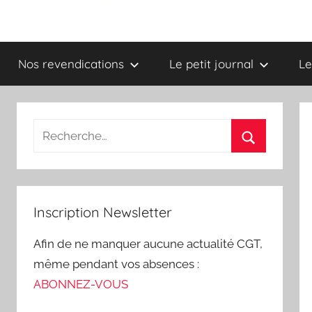
Syndicat
Nos revendications
Le petit journal
Le
CGT
–
UGICT
CPAM
Inscription Newsletter
des
Afin de ne manquer aucune actualité CGT,
Ardennes
même pendant vos absences :
ABONNEZ-VOUS