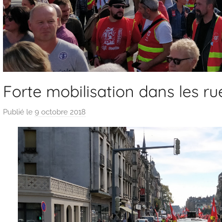
Forte mobilisation dans les ru
Publié le
9 octobre 2018
p
a
r
L
e
s
y
n
d