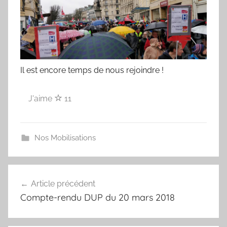
a
d
Ardennes
é
l
é
g
Il est encore temps de nous rejoindre !
a
t
J'aime
11
i
o
n
Nos Mobilisations
C
G
Navigation
T
Article précédent
de
Compte-rendu DUP du 20 mars 2018
l’article