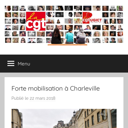
Aller
au
contenu
Syndicat
Menu
CGT
–
Forte mobilisation à Charleville
UGICT
Publié le
22 mars 2018
p
a
CPAM
r
L
des